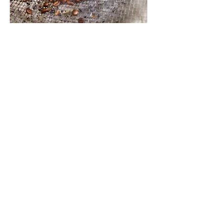
préoccupation.
Pourquoi l'Éthique
du Café est
Importante
MyEspresso Café fournit un café qui a
un impact positif sur les
communautés productrices.
Café, c'est bien plus qu'un café, c'est un
art de vivre. C'est l'occasion de prendre
un moment pour vous, de savourer un
café d'exception et de vous laisser
transporter par ses arômes enivrants.