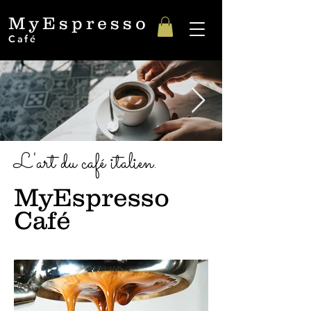
MyEspresso
Café
L'art du café italien.
MyEspresso
Café